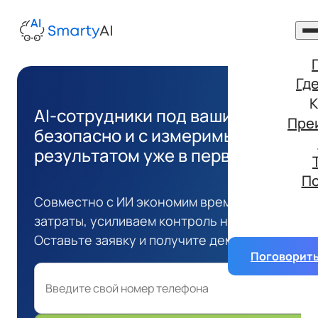
Гд
К
AI-сотрудники под ваши задачи —
Пре
безопасно и с измеримым
результатом уже в первый месяц
П
Совместно с ИИ экономим время, снижаем
затраты, усиливаем контроль над бизнесом.
Оставьте заявку и получите демо бесплатно.
Поговорить