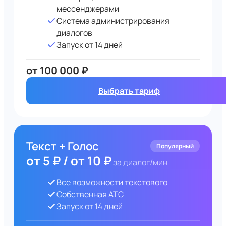
мессенджерами
Система администрирования
диалогов
Запуск от 14 дней
от 100 000 ₽
Выбрать тариф
Текст + Голос
Популярный
от 5 ₽ / от 10 ₽
за диалог/мин
Все возможности текстового
Собственная АТС
Запуск от 14 дней