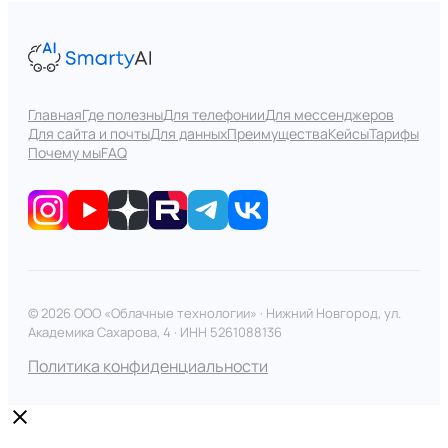
Главная
Где полезны
Для телефонии
Для мессенджеров
Для сайта и почты
Для данных
Преимущества
Кейсы
Тарифы
Почему мы
FAQ
© 2026 ООО «Облачные технологии» · Нижний Новгород, ул.
Академика Сахарова, 4 · ИНН 5261088136
Политика конфиденциальности