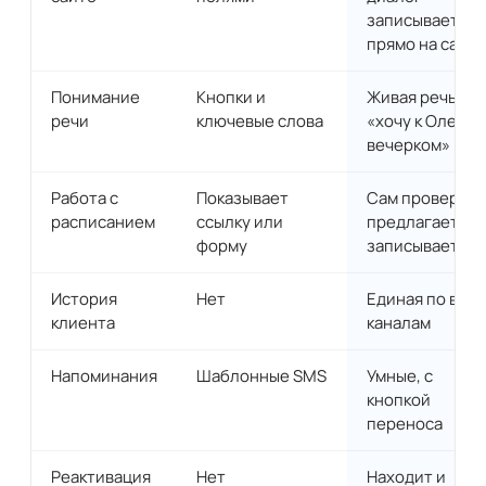
записывает
прямо на сайте
Понимание
Кнопки и
Живая речь:
речи
ключевые слова
«хочу к Оле
вечерком»
Работа с
Показывает
Сам проверяет
расписанием
ссылку или
предлагает,
форму
записывает
История
Нет
Единая по все
клиента
каналам
Напоминания
Шаблонные SMS
Умные, с
кнопкой
переноса
Реактивация
Нет
Находит и