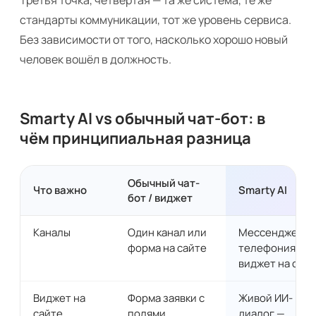
Третья точка, четвёртая — та же система, те же
стандарты коммуникации, тот же уровень сервиса.
Без зависимости от того, насколько хорошо новый
человек вошёл в должность.
Smarty AI vs обычный чат-бот: в
чём принципиальная разница
Обычный чат-
Что важно
Smarty AI
бот / виджет
Каналы
Один канал или
Мессенджеры 
форма на сайте
телефония +
виджет на сай
Виджет на
Форма заявки с
Живой ИИ-
сайте
полями
диалог —