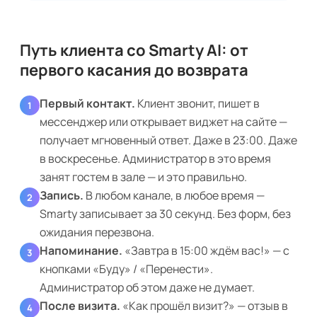
Путь клиента со Smarty AI: от
первого касания до возврата
Первый контакт.
Клиент звонит, пишет в
1
мессенджер или открывает виджет на сайте —
получает мгновенный ответ. Даже в 23:00. Даже
в воскресенье. Администратор в это время
занят гостем в зале — и это правильно.
Запись.
В любом канале, в любое время —
2
Smarty записывает за 30 секунд. Без форм, без
ожидания перезвона.
Напоминание.
«Завтра в 15:00 ждём вас!» — с
3
кнопками «Буду» / «Перенести».
Администратор об этом даже не думает.
После визита.
«Как прошёл визит?» — отзыв в
4